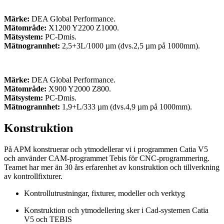
Märke:
DEA Global Performance.
Mätområde:
X1200 Y2200 Z1000.
Mätsystem:
PC-Dmis.
Mätnogrannhet:
2,5+3L/1000 µm (dvs.2,5 µm på 1000mm).
Märke:
DEA Global Performance.
Mätområde:
X900 Y2000 Z800.
Mätsystem:
PC-Dmis.
Mätnogrannhet:
1,9+L/333 µm (dvs.4,9 µm på 1000mm).
Konstruktion
På APM konstruerar och ytmodellerar vi i programmen Catia V5
och använder CAM-programmet Tebis för CNC-programmering.
Teamet har mer än 30 års erfarenhet av konstruktion och tillverkning
av kontrollfixturer.
Kontrollutrustningar, fixturer, modeller och verktyg
Konstruktion och ytmodellering sker i Cad-systemen
Catia
V5
och
TEBIS