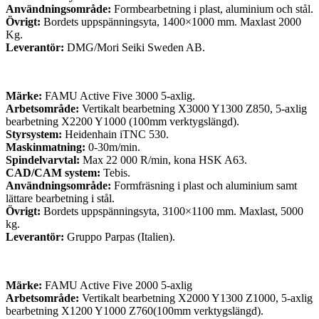
Användningsområde:
Formbearbetning i plast, aluminium och stål.
Övrigt:
Bordets uppspänningsyta, 1400×1000 mm. Maxlast 2000
Kg.
Leverantör:
DMG/Mori Seiki Sweden AB.
Märke:
FAMU Active Five 3000 5-axlig.
Arbetsområde:
Vertikalt bearbetning X3000 Y1300 Z850, 5-axlig
bearbetning X2200 Y1000 (100mm verktygslängd).
Styrsystem:
Heidenhain iTNC 530.
Maskinmatning:
0-30m/min.
Spindelvarvtal:
Max 22 000 R/min, kona HSK A63.
CAD/CAM system:
Tebis.
Användningsområde:
Formfräsning i plast och aluminium samt
lättare bearbetning i stål.
Övrigt:
Bordets uppspänningsyta, 3100×1100 mm. Maxlast, 5000
kg.
Leverantör:
Gruppo Parpas (Italien).
Märke:
FAMU Active Five 2000 5-axlig
Arbetsområde:
Vertikalt bearbetning X2000 Y1300 Z1000, 5-axlig
bearbetning X1200 Y1000 Z760(100mm verktygslängd).