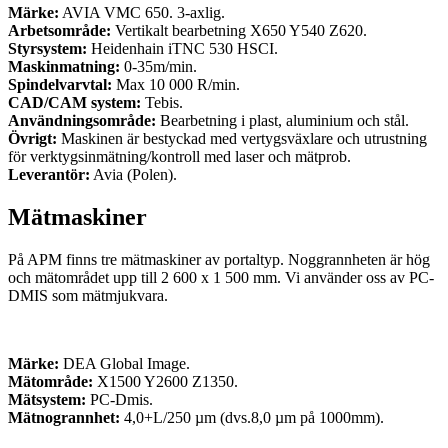
Märke:
AVIA VMC 650. 3-axlig.
Arbetsområde:
Vertikalt bearbetning X650 Y540 Z620.
Styrsystem:
Heidenhain iTNC 530 HSCI.
Maskinmatning:
0-35m/min.
Spindelvarvtal:
Max 10 000 R/min.
CAD/CAM system:
Tebis.
Användningsområde:
Bearbetning i plast, aluminium och stål.
Övrigt:
Maskinen är bestyckad med vertygsväxlare och utrustning
för verktygsinmätning/kontroll med laser och mätprob.
Leverantör:
Avia (Polen).
Mätmaskiner
På APM finns tre mätmaskiner av portaltyp. Noggrannheten är hög
och mätområdet upp till 2 600 x 1 500 mm. Vi använder oss av PC-
DMIS som mätmjukvara.
Märke:
DEA Global Image.
Mätområde:
X1500 Y2600 Z1350.
Mätsystem:
PC-Dmis.
Mätnogrannhet:
4,0+L/250 µm (dvs.8,0 µm på 1000mm).