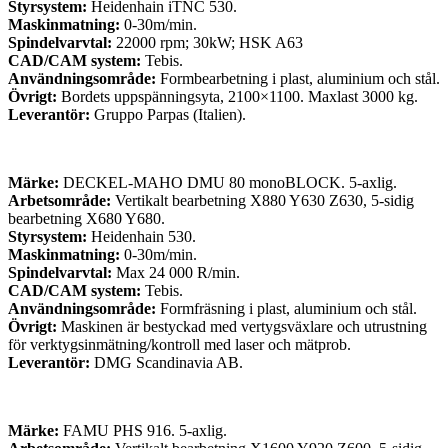
Styrsystem:
Heidenhain iTNC 530.
Maskinmatning:
0-30m/min.
Spindelvarvtal:
22000 rpm; 30kW; HSK A63
CAD/CAM system:
Tebis.
Användningsområde:
Formbearbetning i plast, aluminium och stål.
Övrigt:
Bordets uppspänningsyta, 2100×1100. Maxlast 3000 kg.
Leverantör:
Gruppo Parpas (Italien).
Märke:
DECKEL-MAHO DMU 80 monoBLOCK. 5-axlig.
Arbetsområde:
Vertikalt bearbetning X880 Y630 Z630, 5-sidig
bearbetning X680 Y680.
Styrsystem:
Heidenhain 530.
Maskinmatning:
0-30m/min.
Spindelvarvtal:
Max 24 000 R/min.
CAD/CAM system:
Tebis.
Användningsområde:
Formfräsning i plast, aluminium och stål.
Övrigt:
Maskinen är bestyckad med vertygsväxlare och utrustning
för verktygsinmätning/kontroll med laser och mätprob.
Leverantör:
DMG Scandinavia AB.
Märke:
FAMU PHS 916. 5-axlig.