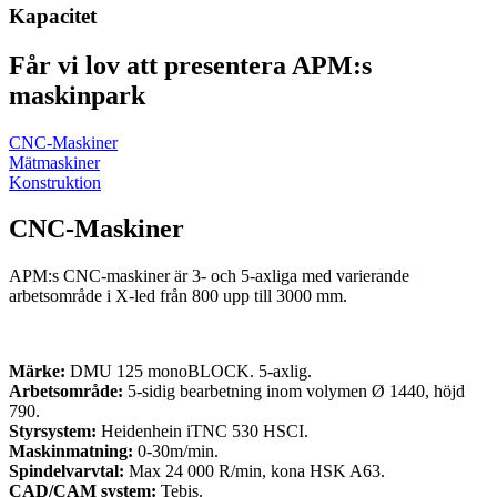
Kapacitet
Får vi lov att presentera APM:s
maskinpark
CNC-Maskiner
Mätmaskiner
Konstruktion
CNC-Maskiner
APM:s CNC-maskiner är 3- och 5-axliga med varierande
arbetsområde i X-led från 800 upp till 3000 mm.
Märke:
DMU 125 monoBLOCK. 5-axlig.
Arbetsområde:
5-sidig bearbetning inom volymen Ø 1440, höjd
790.
Styrsystem:
Heidenhein iTNC 530 HSCI.
Maskinmatning:
0-30m/min.
Spindelvarvtal:
Max 24 000 R/min, kona HSK A63.
CAD/CAM system:
Tebis.