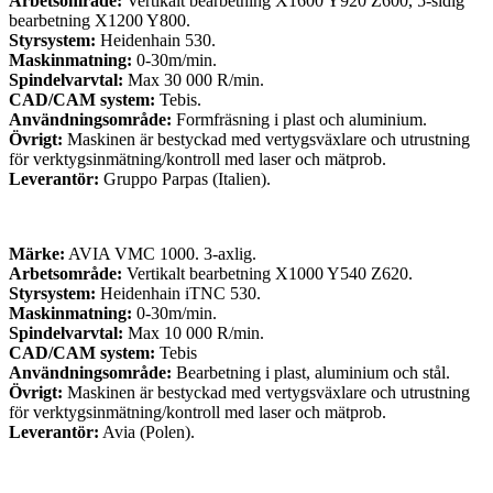
Arbetsområde:
Vertikalt bearbetning X1600 Y920 Z600, 5-sidig
bearbetning X1200 Y800.
Styrsystem:
Heidenhain 530.
Maskinmatning:
0-30m/min.
Spindelvarvtal:
Max 30 000 R/min.
CAD/CAM system:
Tebis.
Användningsområde:
Formfräsning i plast och aluminium.
Övrigt:
Maskinen är bestyckad med vertygsväxlare och utrustning
för verktygsinmätning/kontroll med laser och mätprob.
Leverantör:
Gruppo Parpas (Italien).
Märke:
AVIA VMC 1000. 3-axlig.
Arbetsområde:
Vertikalt bearbetning X1000 Y540 Z620.
Styrsystem:
Heidenhain iTNC 530.
Maskinmatning:
0-30m/min.
Spindelvarvtal:
Max 10 000 R/min.
CAD/CAM system:
Tebis
Användningsområde:
Bearbetning i plast, aluminium och stål.
Övrigt:
Maskinen är bestyckad med vertygsväxlare och utrustning
för verktygsinmätning/kontroll med laser och mätprob.
Leverantör:
Avia (Polen).